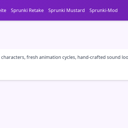
eite
Sprunki Retake
Sprunki Mustard
Sprunki-Mod
om characters, fresh animation cycles, hand-crafted sound 