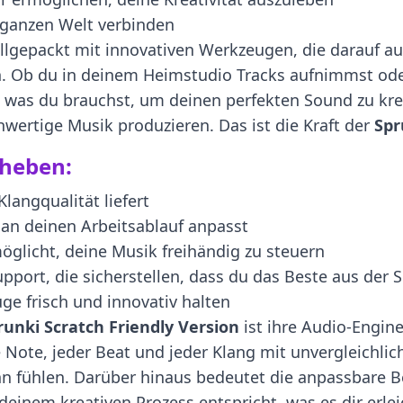
r ganzen Welt verbinden
ollgepackt mit innovativen Werkzeugen, die darauf aus
. Ob du in deinem Heimstudio Tracks aufnimmst ode
 was du brauchst, um deinen perfekten Sound zu kreie
wertige Musik produzieren. Das ist die Kraft der
Spr
rheben:
langqualität liefert
 an deinen Arbeitsablauf anpasst
öglicht, deine Musik freihändig zu steuern
ort, die sicherstellen, dass du das Beste aus der 
e frisch und innovativ halten
runki Scratch Friendly Version
ist ihre Audio-Engin
e Note, jeder Beat und jeder Klang mit unvergleichlic
ihn fühlen. Darüber hinaus bedeutet die anpassbare 
deinem kreativen Prozess entspricht, was es dir erlei