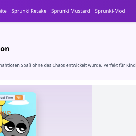
eite
Sprunki Retake
Sprunki Mustard
Sprunki-Mod
ion
ür nahtlosen Spaß ohne das Chaos entwickelt wurde. Perfekt für K