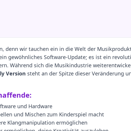
en, denn wir tauchen ein in die Welt der Musikprodu
r ein gewöhnliches Software-Update; es ist ein revolu
ern. Während sich die Musikindustrie weiterentwickel
ly Version
steht an der Spitze dieser Veränderung u
haffende:
oftware und Hardware
stellen und Mischen zum Kinderspiel macht
fere Klangmanipulation ermöglichen
ir ermöglichen, deine Kreativität auszuleben