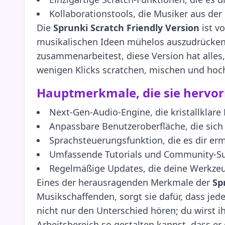
Kollaborationstools, die Musiker aus de
Die
Sprunki Scratch Friendly Version
ist v
musikalischen Ideen mühelos auszudrücken
zusammenarbeitest, diese Version hat alles,
wenigen Klicks scratchen, mischen und hoch
Hauptmerkmale, die sie hervo
Next-Gen-Audio-Engine, die kristallklare K
Anpassbare Benutzeroberfläche, die sich
Sprachsteuerungsfunktion, die es dir erm
Umfassende Tutorials und Community-Supp
Regelmäßige Updates, die deine Werkzeug
Eines der herausragenden Merkmale der
Sp
Musikschaffenden, sorgt sie dafür, dass jed
nicht nur den Unterschied hören; du wirst 
Arbeitsbereich so gestalten kannst, dass er 