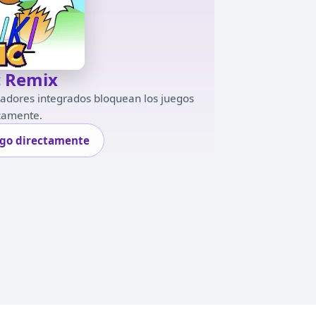
c Remix
gadores integrados bloquean los juegos
camente.
ego directamente