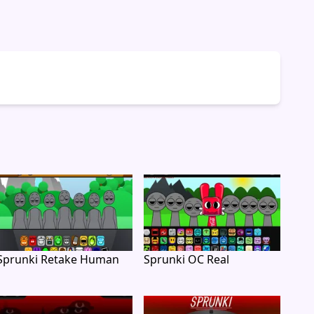
Sprunki Retake Human
Sprunki OC Real