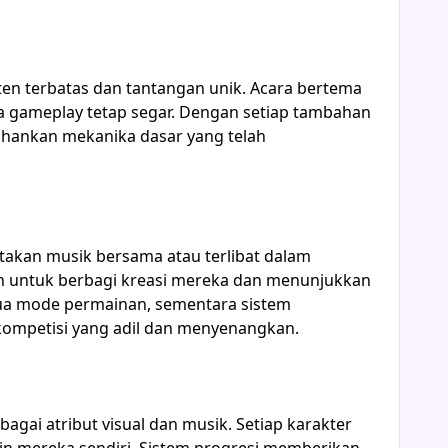
n terbatas dan tantangan unik. Acara bertema
ga gameplay tetap segar. Dengan setiap tambahan
hankan mekanika dasar yang telah
takan musik bersama atau terlibat dalam
in untuk berbagi kreasi mereka dan menunjukkan
mua mode permainan, sementara sistem
ompetisi yang adil dan menyenangkan.
gai atribut visual dan musik. Setiap karakter
mereka sendiri. Sistem progresi memberikan