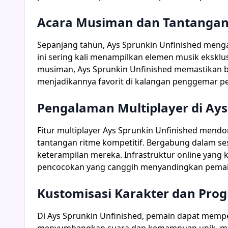
Acara Musiman dan Tantangan
Sepanjang tahun, Ays Sprunkin Unfinished men
ini sering kali menampilkan elemen musik ekskl
musiman, Ays Sprunkin Unfinished memastikan 
menjadikannya favorit di kalangan penggemar p
Pengalaman Multiplayer di Ays
Fitur multiplayer Ays Sprunkin Unfinished mend
tantangan ritme kompetitif. Bergabung dalam s
keterampilan mereka. Infrastruktur online yan
pencocokan yang canggih menyandingkan pemain
Kustomisasi Karakter dan Prog
Di Ays Sprunkin Unfinished, pemain dapat mempe
menyumbangkan suara dan kemampuan unik, me