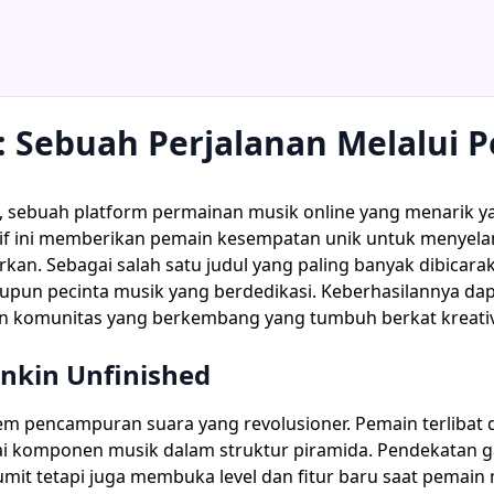
: Sebuah Perjalanan Melalui 
ed, sebuah platform permainan musik online yang menarik
tif ini memberikan pemain kesempatan unik untuk menyel
n. Sebagai salah satu judul yang paling banyak dibicara
upun pecinta musik yang berdedikasi. Keberhasilannya da
 komunitas yang berkembang yang tumbuh berkat kreativ
kin Unfinished
tem pencampuran suara yang revolusioner. Pemain terlibat 
i komponen musik dalam struktur piramida. Pendekatan ga
it tetapi juga membuka level dan fitur baru saat pemain 