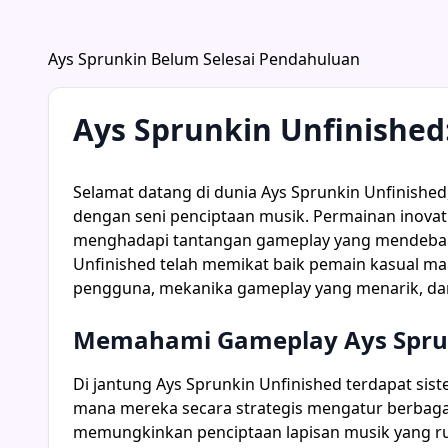
Ays Sprunkin Belum Selesai Pendahuluan
Ays Sprunkin Unfinished
Selamat datang di dunia Ays Sprunkin Unfinish
dengan seni penciptaan musik. Permainan inova
menghadapi tantangan gameplay yang mendebarka
Unfinished telah memikat baik pemain kasual ma
pengguna, mekanika gameplay yang menarik, dan
Memahami Gameplay Ays Sprun
Di jantung Ays Sprunkin Unfinished terdapat sis
mana mereka secara strategis mengatur berbaga
memungkinkan penciptaan lapisan musik yang rum