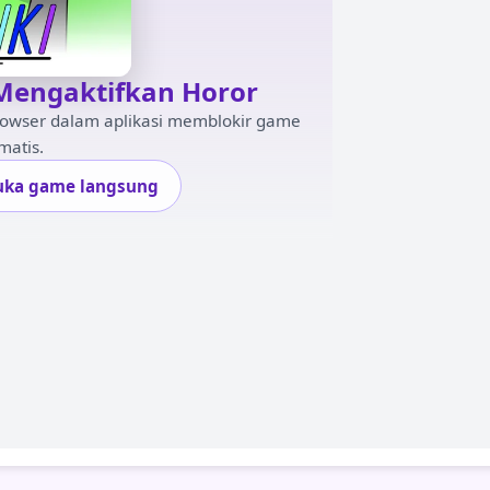
 Mengaktifkan Horor
rowser dalam aplikasi memblokir game
matis.
uka game langsung