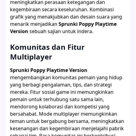
meningkatkan perasaan ketegangan dan
kegembiraan secara keseluruhan. Kombinasi
grafik yang menakjubkan dan desain suara yang
menarik menjadikan
Sprunki Poppy Playtime
Version
sebuah sajian untuk indera.
Komunitas dan Fitur
Multiplayer
Sprunki Poppy Playtime Version
mengembangkan komunitas pemain yang hidup
yang berbagi pengalaman, tips, dan strategi
mereka. Fitur sosial game ini memungkinkan
pemain untuk terhubung satu sama lain,
mendorong kolaborasi dan kompetisi yang
bersahabat. Mode multiplayer memungkinkan
teman untuk bergabung bersama, meningkatkan
kesenangan dan kegembiraan menjelajahi pabrik
sebagai tim. Rasa komunitas ini berkontribusi