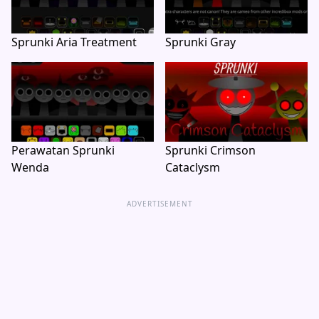
Sprunki Aria Treatment
Sprunki Gray
Perawatan Sprunki
Sprunki Crimson
Wenda
Cataclysm
ADVERTISEMENT