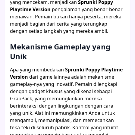
yang mencekam, menjadikan
Sprunki Poppy
Playtime Version
pengalaman yang benar-benar
menawan. Pemain bukan hanya peserta; mereka
menjadi bagian dari cerita yang terungkap
dengan setiap langkah yang mereka ambil.
Mekanisme Gameplay yang
Unik
Apa yang membedakan
Sprunki Poppy Playtime
Version
dari game lainnya adalah mekanisme
gameplay-nya yang inovatif. Pemain dilengkapi
dengan gadget khusus yang dikenal sebagai
GrabPack, yang memungkinkan mereka
berinteraksi dengan lingkungan dengan cara
yang unik. Alat ini memungkinkan Anda untuk
mengambil, memanipulasi, dan memecahkan
teka-teki di seluruh pabrik. Kontrol yang intuitif
memudahkan pemain baru untuk memulai,