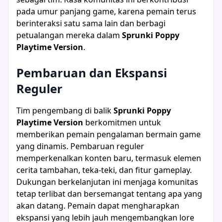
pada umur panjang game, karena pemain terus
berinteraksi satu sama lain dan berbagi
petualangan mereka dalam
Sprunki Poppy
Playtime Version
.
Pembaruan dan Ekspansi
Reguler
Tim pengembang di balik
Sprunki Poppy
Playtime Version
berkomitmen untuk
memberikan pemain pengalaman bermain game
yang dinamis. Pembaruan reguler
memperkenalkan konten baru, termasuk elemen
cerita tambahan, teka-teki, dan fitur gameplay.
Dukungan berkelanjutan ini menjaga komunitas
tetap terlibat dan bersemangat tentang apa yang
akan datang. Pemain dapat mengharapkan
ekspansi yang lebih jauh mengembangkan lore