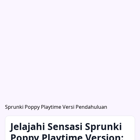
Sprunki Poppy Playtime Versi Pendahuluan
Jelajahi Sensasi Sprunki
Poppy Playtime Version: