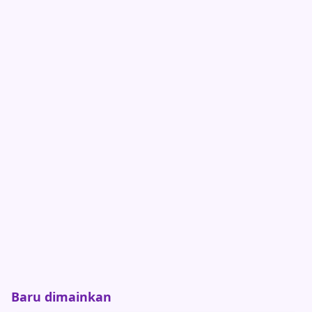
Baru dimainkan