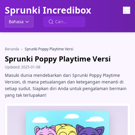
Sprunki Incredibox
Bahasa
Beranda
›
Sprunki Poppy Playtime Versi
Sprunki Poppy Playtime Versi
Updated:
2025-01-08
Masuki dunia mendebarkan dari Sprunki Poppy Playtime
Version, di mana petualangan dan ketegangan menanti di
setiap sudut. Siapkan diri Anda untuk pengalaman bermain
yang tak terlupakan!