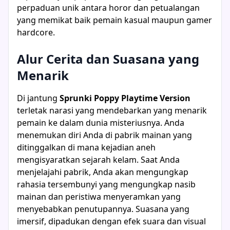
perpaduan unik antara horor dan petualangan
yang memikat baik pemain kasual maupun gamer
hardcore.
Alur Cerita dan Suasana yang
Menarik
Di jantung
Sprunki Poppy Playtime Version
terletak narasi yang mendebarkan yang menarik
pemain ke dalam dunia misteriusnya. Anda
menemukan diri Anda di pabrik mainan yang
ditinggalkan di mana kejadian aneh
mengisyaratkan sejarah kelam. Saat Anda
menjelajahi pabrik, Anda akan mengungkap
rahasia tersembunyi yang mengungkap nasib
mainan dan peristiwa menyeramkan yang
menyebabkan penutupannya. Suasana yang
imersif, dipadukan dengan efek suara dan visual