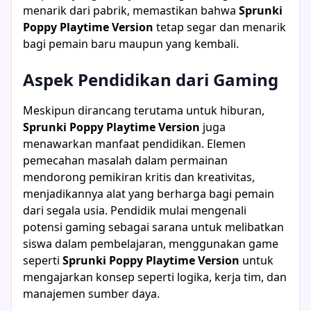
menarik dari pabrik, memastikan bahwa
Sprunki
Poppy Playtime Version
tetap segar dan menarik
bagi pemain baru maupun yang kembali.
Aspek Pendidikan dari Gaming
Meskipun dirancang terutama untuk hiburan,
Sprunki Poppy Playtime Version
juga
menawarkan manfaat pendidikan. Elemen
pemecahan masalah dalam permainan
mendorong pemikiran kritis dan kreativitas,
menjadikannya alat yang berharga bagi pemain
dari segala usia. Pendidik mulai mengenali
potensi gaming sebagai sarana untuk melibatkan
siswa dalam pembelajaran, menggunakan game
seperti
Sprunki Poppy Playtime Version
untuk
mengajarkan konsep seperti logika, kerja tim, dan
manajemen sumber daya.