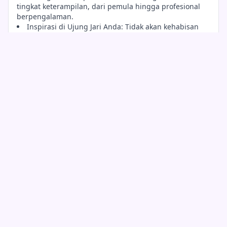
tingkat keterampilan, dari pemula hingga profesional
berpengalaman.
Inspirasi di Ujung Jari Anda: Tidak akan kehabisan
ide dengan perpustakaan suara yang beragam tersedia.
Kolaborasi Waktu Nyata: Terhubung dengan seniman
di seluruh dunia untuk kolaborasi unik.
Masa depan produksi musik ada di sini, dan itu disebut
Sprunki With Fan Character. Dengan memanfaatkan
kekuatan interaksi penggemar dan teknologi canggih,
platform ini merevolusi cara kita menciptakan dan
mengalami musik. Ini bukan hanya tentang membuat
trek; ini tentang menciptakan gerakan yang bergema
dengan pendengar di mana-mana.
Bergabunglah dengan Komunitas Sprunki
Ketika Anda memilih Sprunki With Fan Character, Anda
tidak hanya mendapatkan akses ke alat pembuatan
musik yang kuat; Anda bergabung dengan komunitas
seniman dan penggemar yang dinamis. Berinteraksilah
dengan orang lain, bagikan karya Anda, dan menjadi
bagian dari upaya kolaboratif yang mengubah wajah
produksi musik. Penggemar Anda akan senang menjadi