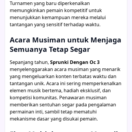
Turnamen yang baru diperkenalkan
memungkinkan pemain kompetitif untuk
menunjukkan kemampuan mereka melalui
tantangan yang sensitif terhadap waktu.
Acara Musiman untuk Menjaga
Semuanya Tetap Segar
Sepanjang tahun,
Sprunki Dengan Oc 3
menyelenggarakan acara musiman yang menarik
yang mengeluarkan konten terbatas waktu dan
tantangan unik. Acara ini sering memperkenalkan
elemen musik bertema, hadiah eksklusif, dan
kompetisi komunitas. Penawaran musiman
memberikan sentuhan segar pada pengalaman
permainan inti, sambil tetap mematuhi
mekanisme dasar yang disukai pemain.