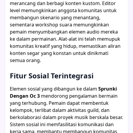
merancang dan berbagi konten kustom. Editor
level memungkinkan anggota komunitas untuk
membangun skenario yang menantang,
sementara workshop suara memungkinkan
pemain menyumbangkan elemen audio mereka
ke dalam permainan. Alat-alat ini telah memupuk
komunitas kreatif yang hidup, memastikan aliran
konten segar yang konstan untuk dinikmati
semua orang.
Fitur Sosial Terintegrasi
Elemen sosial yang dibangun ke dalam
Sprunki
Dengan Oc 3
mendorong pengalaman bermain
yang terhubung. Pemain dapat membentuk
kelompok, terlibat dalam aktivitas guild, dan
berkolaborasi dalam proyek musik berskala besar.
Sistem sosial ini memfasilitasi komunikasi dan
kerja sama, membantu membangun komunitas