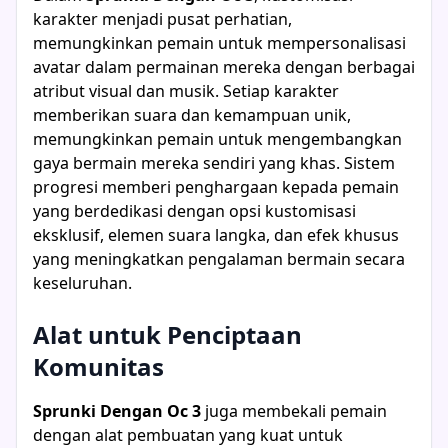
karakter menjadi pusat perhatian,
memungkinkan pemain untuk mempersonalisasi
avatar dalam permainan mereka dengan berbagai
atribut visual dan musik. Setiap karakter
memberikan suara dan kemampuan unik,
memungkinkan pemain untuk mengembangkan
gaya bermain mereka sendiri yang khas. Sistem
progresi memberi penghargaan kepada pemain
yang berdedikasi dengan opsi kustomisasi
eksklusif, elemen suara langka, dan efek khusus
yang meningkatkan pengalaman bermain secara
keseluruhan.
Alat untuk Penciptaan
Komunitas
Sprunki Dengan Oc 3
juga membekali pemain
dengan alat pembuatan yang kuat untuk