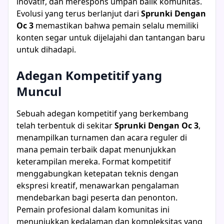
inovatif, dan merespons umpan balik komunitas.
Evolusi yang terus berlanjut dari
Sprunki Dengan
Oc 3
memastikan bahwa pemain selalu memiliki
konten segar untuk dijelajahi dan tantangan baru
untuk dihadapi.
Adegan Kompetitif yang
Muncul
Sebuah adegan kompetitif yang berkembang
telah terbentuk di sekitar
Sprunki Dengan Oc 3
,
menampilkan turnamen dan acara reguler di
mana pemain terbaik dapat menunjukkan
keterampilan mereka. Format kompetitif
menggabungkan ketepatan teknis dengan
ekspresi kreatif, menawarkan pengalaman
mendebarkan bagi peserta dan penonton.
Pemain profesional dalam komunitas ini
menunjukkan kedalaman dan kompleksitas yang