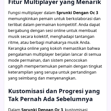
Fitur Multiplayer yang Menarik
Fungsi multiplayer dalam
Sprunki Dengan Oc 3
memungkinkan pemain untuk berkolaborasi dan
terlibat dalam permainan kompetitif. Anda dapat
bergabung dengan sesi online untuk membuat
musik secara kolektif, menghadapi tantangan
ritme, atau berbagi mahakarya musik Anda.
Kerangka online yang kokoh memastikan bahwa
pengalaman multiplayer berjalan lancar di semua
mode permainan, dan sistem pencocokan
canggih mempertemukan pemain dengan tingkat
keterampilan yang serupa untuk pertandingan
yang seimbang dan menyenangkan.
Kustomisasi dan Progresi yang
Tak Pernah Ada Sebelumnya
Dalam
Sprunki Dengan Oc 3
, kustomisasi