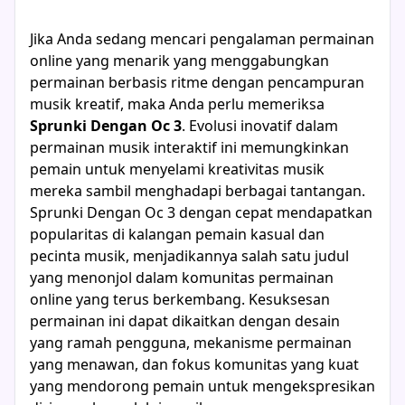
Jika Anda sedang mencari pengalaman permainan
online yang menarik yang menggabungkan
permainan berbasis ritme dengan pencampuran
musik kreatif, maka Anda perlu memeriksa
Sprunki Dengan Oc 3
. Evolusi inovatif dalam
permainan musik interaktif ini memungkinkan
pemain untuk menyelami kreativitas musik
mereka sambil menghadapi berbagai tantangan.
Sprunki Dengan Oc 3 dengan cepat mendapatkan
popularitas di kalangan pemain kasual dan
pecinta musik, menjadikannya salah satu judul
yang menonjol dalam komunitas permainan
online yang terus berkembang. Kesuksesan
permainan ini dapat dikaitkan dengan desain
yang ramah pengguna, mekanisme permainan
yang menawan, dan fokus komunitas yang kuat
yang mendorong pemain untuk mengekspresikan