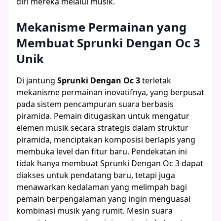
diri mereka melalui musik.
Mekanisme Permainan yang
Membuat Sprunki Dengan Oc 3
Unik
Di jantung
Sprunki Dengan Oc 3
terletak
mekanisme permainan inovatifnya, yang berpusat
pada sistem pencampuran suara berbasis
piramida. Pemain ditugaskan untuk mengatur
elemen musik secara strategis dalam struktur
piramida, menciptakan komposisi berlapis yang
membuka level dan fitur baru. Pendekatan ini
tidak hanya membuat Sprunki Dengan Oc 3 dapat
diakses untuk pendatang baru, tetapi juga
menawarkan kedalaman yang melimpah bagi
pemain berpengalaman yang ingin menguasai
kombinasi musik yang rumit. Mesin suara