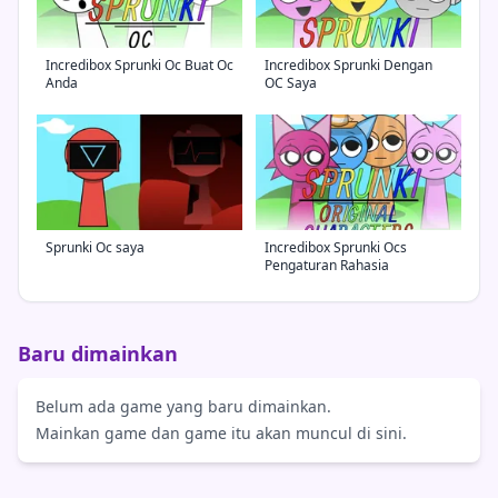
Incredibox Sprunki Oc Buat Oc
Incredibox Sprunki Dengan
Anda
OC Saya
Sprunki Oc saya
Incredibox Sprunki Ocs
Pengaturan Rahasia
Baru dimainkan
Belum ada game yang baru dimainkan.
Mainkan game dan game itu akan muncul di sini.