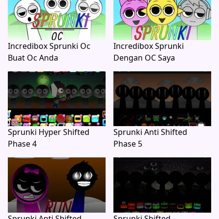
Incredibox Sprunki Oc
Incredibox Sprunki
Buat Oc Anda
Dengan OC Saya
Sprunki Hyper Shifted
Sprunki Anti Shifted
Phase 4
Phase 5
Sprunki Anti Shifted
Sprunki Shifted