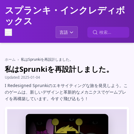
スプランキ・インクレディボ
ックス
言語
ホーム
›
私はSprunkiを再設計しました。
私はSprunkiを再設計しました。
Updated:
2025-01-04
I Redesigned Sprunkiのエキサイティングな旅を発見しよう。こ
のゲームは、新しいデザインと革新的なメカニクスでゲームプレ
イを再構築しています。今すぐ飛び込もう！