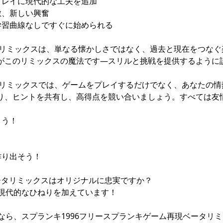
プレイに現代的な工夫を追加
敵、新しい興奮
学習曲線なしですぐに始められる
ータリミックスは、単なる懐かしさではなく、過去と現在をつな
がこのリミックスの魔法です—スリルと挑戦を提供するように
ータリミックスでは、ゲームをプレイするだけでなく、あなたの
り、ヒントを共有し、高得点を競い合いましょう。すべては友
よう！
う
作り出そう！
ベータリミックスはオリジナルに忠実ですか？
、現代的なひねりを加えています！
るなら、スプランキ1996フリースプランキゲーム再現ベータリ