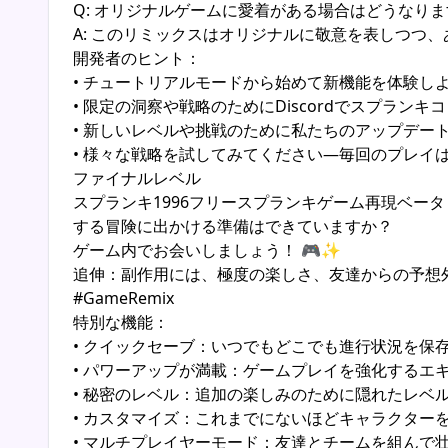
Q: オリジナルゲームに愛着がある場合はどうなり
A: このリミックスはオリジナルに敬意を表しつつ
開発者のヒント：
• チュートリアルモードから始めて新機能を体験し
• 限定の洞察や戦略のためにDiscordでスプラン
• 新しいレベルや挑戦のために私たちのアップデー
• 様々な戦略を試してみてください—毎回のプレイ
ファイナルレベル
スプランキ1996フリースプランキゲーム再現ベ
する冒険に出かける準備はできていますか？
ゲーム内でお会いしましょう！ 🎮✨
追伸：副作用には、極度の楽しさ、友達からの予想外の
#GameRemix
特別な機能：
• クイックセーブ：いつでもどこでも進行状況を保
• パワーアップが満載：ゲームプレイを強化するエ
• 秘密のレベル：追加の楽しみのために隠れたレベ
• カスタマイズ：これまでにないほどキャラクター
• マルチプレイヤーモード：友達とチームを組んで