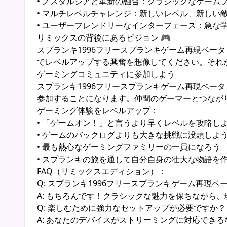
• ノスタルジアと革新の融合：クラシックなゲーム
• マルチレベルチャレンジ：新しいレベル、新しい
• ユーザーフレンドリーなインターフェース：急な
リミックスの背後にあるビジョン 🎮
スプランキ1996フリースプランキゲーム再現ベ
でレベルアップする興奮を想像してください。それ
ゲーミングコミュニティに参加しよう
スプランキ1996フリースプランキゲーム再現ベ
参加することになります。仲間のゲーマーとつなが
ゲーミング体験をレベルアップ：
• 「ゲームオン！」と言うより早くレベルを攻略し
• ゲームのバックログよりも大きな挑戦に没頭しよ
• 最も熱心なゲーミングファミリーの一員になろう
• スプランキの旅を通して自分自身の壮大な物語を
FAQ（リミックスエディション）：
Q: スプランキ1996フリースプランキゲーム再現
A: もちろんです！クラシックな魅力を保ちながら
Q: 楽しむために強力なセットアップが必要ですか？
A: あなたのデバイスがストリーミングに対応でき