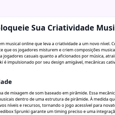
loqueie Sua Criatividade Musi
m musical online que leva a criatividade a um novo nível
mite que os jogadores misturem e criem composições musica
to a jogadores casuais quanto a aficionados por música, at
nki é impulsionado por seu design amigável, mecânicas ca
dade
ema de mixagem de som baseado em pirâmide. Essa mecânica
usicais dentro de uma estrutura de pirâmide. À medida q
 níveis e recursos, tornando o jogo acessível para novat
redibox Sprunki garante um timing preciso e uma integraç