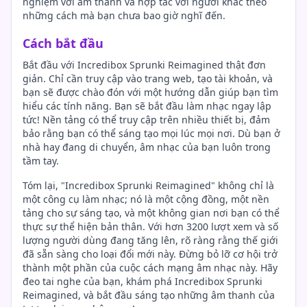
nghiệm với âm thanh và hợp tác với người khác theo
những cách mà bạn chưa bao giờ nghĩ đến.
Cách bắt đầu
Bắt đầu với Incredibox Sprunki Reimagined thật đơn
giản. Chỉ cần truy cập vào trang web, tạo tài khoản, và
bạn sẽ được chào đón với một hướng dẫn giúp bạn tìm
hiểu các tính năng. Bạn sẽ bắt đầu làm nhạc ngay lập
tức! Nền tảng có thể truy cập trên nhiều thiết bị, đảm
bảo rằng bạn có thể sáng tạo mọi lúc mọi nơi. Dù bạn ở
nhà hay đang di chuyển, âm nhạc của bạn luôn trong
tầm tay.
Tóm lại, "Incredibox Sprunki Reimagined" không chỉ là
một công cụ làm nhạc; nó là một cộng đồng, một nền
tảng cho sự sáng tạo, và một không gian nơi bạn có thể
thực sự thể hiện bản thân. Với hơn 3200 lượt xem và số
lượng người dùng đang tăng lên, rõ ràng rằng thế giới
đã sẵn sàng cho loại đổi mới này. Đừng bỏ lỡ cơ hội trở
thành một phần của cuộc cách mạng âm nhạc này. Hãy
đeo tai nghe của bạn, khám phá Incredibox Sprunki
Reimagined, và bắt đầu sáng tạo những âm thanh của