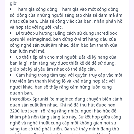
giờ.
Tham gia cộng đồng: Tham gia vào một cộng đồng
sôi động của những người sáng tạo chia sẻ đam mê âm
nhạc của bạn. Chia sẻ công việc của bạn, nhận phản hồi
và hợp tác với người khác.
Đi trước xu hướng: Bằng cách sử dụng Incredibox
Sprunki Reimagined, bạn đứng ở vị trí hàng đầu của
công nghệ sản xuất âm nhạc, đảm bảo âm thanh của
bạn luôn mới mẻ.
Có thể tiếp cận cho mọi người: Bất kể kỹ năng của
bạn là gì, nền tảng này được thiết kế để dễ sử dụng,
giúp bất kỳ ai yêu âm nhạc có thể tiếp cận.
Cảm hứng trong tầm tay: Với quyền truy cập vào một
thư viện âm thanh khổng lồ và khả năng hợp tác với
người khác, bạn sẽ thấy rằng cảm hứng luôn xung
quanh bạn.
Incredibox Sprunki Reimagined đang chuyển biến cảnh
quan sản xuất âm nhạc. Khi nó đã thu hút được hơn
3200 lượt xem, rõ ràng rằng nhiều người háo hức để
khám phá nền tảng sáng tạo này. Sự kết hợp giữa công
nghệ và nghệ thuật cung cấp một không gian nơi sự
sáng tạo có thể phát triển. Bạn sẽ thấy mình đang thử