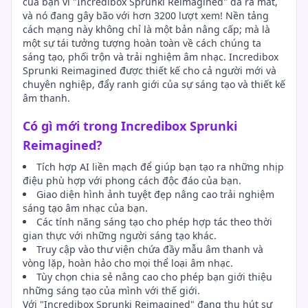
của bạn vì "Incredibox Sprunki Reimagined" đã ra mắt,
và nó đang gây bão với hơn 3200 lượt xem! Nền tảng
cách mạng này không chỉ là một bản nâng cấp; mà là
một sự tái tưởng tượng hoàn toàn về cách chúng ta
sáng tạo, phối trộn và trải nghiệm âm nhạc. Incredibox
Sprunki Reimagined được thiết kế cho cả người mới và
chuyên nghiệp, đẩy ranh giới của sự sáng tạo và thiết kế
âm thanh.
Có gì mới trong Incredibox Sprunki
Reimagined?
Tích hợp AI liền mạch để giúp bạn tạo ra những nhịp
điệu phù hợp với phong cách độc đáo của bạn.
Giao diện hình ảnh tuyệt đẹp nâng cao trải nghiệm
sáng tạo âm nhạc của bạn.
Các tính năng sáng tạo cho phép hợp tác theo thời
gian thực với những người sáng tạo khác.
Truy cập vào thư viện chứa đầy mẫu âm thanh và
vòng lặp, hoàn hảo cho mọi thể loại âm nhạc.
Tùy chọn chia sẻ nâng cao cho phép bạn giới thiệu
những sáng tạo của mình với thế giới.
Với "Incredibox Sprunki Reimagined" đang thu hút sự