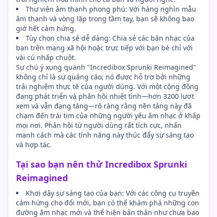
Thư viện âm thanh phong phú: Với hàng nghìn mẫu
âm thanh và vòng lặp trong tầm tay, bạn sẽ không bao
giờ hết cảm hứng.
Tùy chọn chia sẻ dễ dàng: Chia sẻ các bản nhạc của
bạn trên mạng xã hội hoặc trực tiếp với bạn bè chỉ với
vài cú nhấp chuột.
Sự chú ý xung quanh "Incredibox Sprunki Reimagined"
không chỉ là sự quảng cáo; nó được hỗ trợ bởi những
trải nghiệm thực tế của người dùng. Với một cộng đồng
đang phát triển và phản hồi nhiệt tình—hơn 3200 lượt
xem và vẫn đang tăng—rõ ràng rằng nền tảng này đã
chạm đến trái tim của những người yêu âm nhạc ở khắp
mọi nơi. Phản hồi từ người dùng rất tích cực, nhấn
mạnh cách mà các tính năng này thúc đẩy sự sáng tạo
và hợp tác.
Tại sao bạn nên thử Incredibox Sprunki
Reimagined
Khơi dậy sự sáng tạo của bạn: Với các công cụ truyền
cảm hứng cho đổi mới, bạn có thể khám phá những con
đường âm nhạc mới và thể hiện bản thân như chưa bao