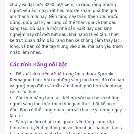
chú ý và đạt hơn 3200 lượt xem, rõ ràng rằng những
người yêu âm nhạc rất háo hức để khám phá thế giới
âm thanh mới này. Nền tảng này thân thiện với người
dùng, giúp bất kỳ ai cũng có thể tham gia và bắt đầu
sáng tạo. Dù bạn là một nhà sản xuất dày dạn kinh
nghiệm hay chỉ mới bắt đầu, khả năng là vô tận. Thiết
kế trực quan đảm bảo rằng bạn sẽ không cảm thấy lạc
lõng, và bạn có thể tập trung vào điều mà bạn yêu thích
nhất: làm nhạc.
Các tính năng nổi bật
Đề xuất dựa trên AI: AI trong Incredibox Sprunki
Reimagined học hỏi từ những sáng tạo trước đó của bạn
và gợi ý nhịp điệu và mẫu âm thanh phù hợp với phong
cách của bạn.
Các tính năng hợp tác: Kết nối với bạn bè và những
người sáng tạo khác theo thời gian thực, bất kể họ ở
đâu. Bạn có thể cùng nhau jam và chia sẻ ý tưởng ngay
lập tức.
Sáng tạo âm nhạc trực quan: Nền tảng cung cấp
hình ảnh tuyệt đẹp đồng bộ với âm nhạc của bạn, tạo ra
trải nghiệm hòa mình cho cả bạn và người nghe.