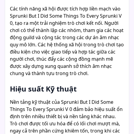
Các tính năng xã hội được tích hợp liền mạch vào
Sprunki But I Did Some Things To Every Sprunki V
0, tạo ra một trải nghiệm trò chơi kết nối. Người
chơi có thể thành lập các nhóm, tham gia các hoạt
động guild và cộng tác trong các dự án âm nhạc
quy mô lớn. Các hệ thống xã hội trong trò chơi tạo
điều kiện cho việc giao tiếp và hợp tác giữa các
người chơi, thúc đẩy các cộng đồng mạnh mẽ
được xây dựng xung quanh sở thích âm nhạc
chung và thành tựu trong trò chơi.
Hiệu suất Kỹ thuật
Nền tảng kỹ thuật của Sprunki But I Did Some
Things To Every Sprunki V 0 đảm bảo hiệu suất ổn
định trên nhiều thiết bị và nền tảng khác nhau.
Trò chơi được tối ưu hóa để có lối chơi mượt mà,
ngay cả trên phần cứng khiêm tốn, trong khi các