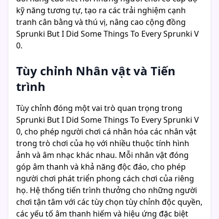
kỹ năng tương tự, tạo ra các trải nghiệm cạnh
tranh cân bằng và thú vị, nâng cao cộng đồng
Sprunki But I Did Some Things To Every Sprunki V
0.
Tùy chỉnh Nhân vật và Tiến
trình
Tùy chỉnh đóng một vai trò quan trọng trong
Sprunki But I Did Some Things To Every Sprunki V
0, cho phép người chơi cá nhân hóa các nhân vật
trong trò chơi của họ với nhiều thuộc tính hình
ảnh và âm nhạc khác nhau. Mỗi nhân vật đóng
góp âm thanh và khả năng độc đáo, cho phép
người chơi phát triển phong cách chơi của riêng
họ. Hệ thống tiến trình thưởng cho những người
chơi tận tâm với các tùy chọn tùy chỉnh độc quyền,
các yếu tố âm thanh hiếm và hiệu ứng đặc biệt