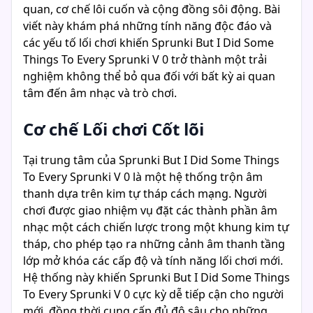
quan, cơ chế lôi cuốn và cộng đồng sôi động. Bài
viết này khám phá những tính năng độc đáo và
các yếu tố lối chơi khiến Sprunki But I Did Some
Things To Every Sprunki V 0 trở thành một trải
nghiệm không thể bỏ qua đối với bất kỳ ai quan
tâm đến âm nhạc và trò chơi.
Cơ chế Lối chơi Cốt lõi
Tại trung tâm của Sprunki But I Did Some Things
To Every Sprunki V 0 là một hệ thống trộn âm
thanh dựa trên kim tự tháp cách mạng. Người
chơi được giao nhiệm vụ đặt các thành phần âm
nhạc một cách chiến lược trong một khung kim tự
tháp, cho phép tạo ra những cảnh âm thanh tầng
lớp mở khóa các cấp độ và tính năng lối chơi mới.
Hệ thống này khiến Sprunki But I Did Some Things
To Every Sprunki V 0 cực kỳ dễ tiếp cận cho người
mới, đồng thời cung cấp đủ độ sâu cho những