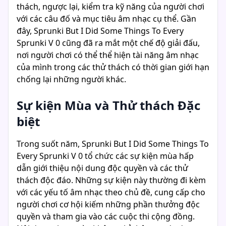
thách, ngược lại, kiểm tra kỹ năng của người chơi
với các câu đố và mục tiêu âm nhạc cụ thể. Gần
đây, Sprunki But I Did Some Things To Every
Sprunki V 0 cũng đã ra mắt một chế độ giải đấu,
nơi người chơi có thể thể hiện tài năng âm nhạc
của mình trong các thử thách có thời gian giới hạn
chống lại những người khác.
Sự kiện Mùa và Thử thách Đặc
biệt
Trong suốt năm, Sprunki But I Did Some Things To
Every Sprunki V 0 tổ chức các sự kiện mùa hấp
dẫn giới thiệu nội dung độc quyền và các thử
thách độc đáo. Những sự kiện này thường đi kèm
với các yếu tố âm nhạc theo chủ đề, cung cấp cho
người chơi cơ hội kiếm những phần thưởng độc
quyền và tham gia vào các cuộc thi cộng đồng.