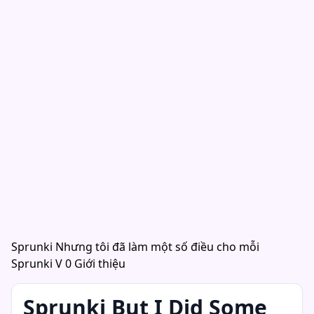
Sprunki Nhưng tôi đã làm một số điều cho mỗi
Sprunki V 0 Giới thiệu
Sprunki But I Did Some