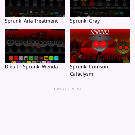
Sprunki Aria Treatment
Sprunki Gray
Điều trị Sprunki Wenda
Sprunki Crimson
Cataclysm
ADVERTISEMENT