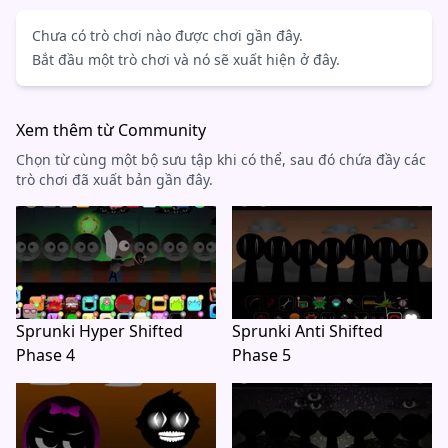
Chưa có trò chơi nào được chơi gần đây.
Bắt đầu một trò chơi và nó sẽ xuất hiện ở đây.
Xem thêm từ Community
Chọn từ cùng một bộ sưu tập khi có thể, sau đó chứa đầy các
trò chơi đã xuất bản gần đây.
Sprunki Hyper Shifted
Sprunki Anti Shifted
Phase 4
Phase 5