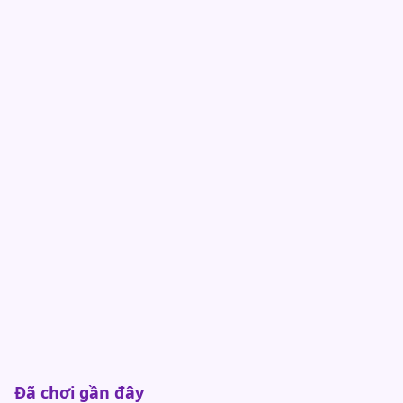
Đã chơi gần đây