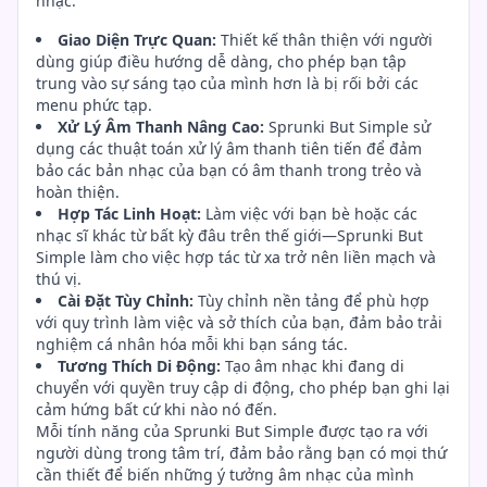
nhạc:
Giao Diện Trực Quan:
Thiết kế thân thiện với người
dùng giúp điều hướng dễ dàng, cho phép bạn tập
trung vào sự sáng tạo của mình hơn là bị rối bởi các
menu phức tạp.
Xử Lý Âm Thanh Nâng Cao:
Sprunki But Simple sử
dụng các thuật toán xử lý âm thanh tiên tiến để đảm
bảo các bản nhạc của bạn có âm thanh trong trẻo và
hoàn thiện.
Hợp Tác Linh Hoạt:
Làm việc với bạn bè hoặc các
nhạc sĩ khác từ bất kỳ đâu trên thế giới—Sprunki But
Simple làm cho việc hợp tác từ xa trở nên liền mạch và
thú vị.
Cài Đặt Tùy Chỉnh:
Tùy chỉnh nền tảng để phù hợp
với quy trình làm việc và sở thích của bạn, đảm bảo trải
nghiệm cá nhân hóa mỗi khi bạn sáng tác.
Tương Thích Di Động:
Tạo âm nhạc khi đang di
chuyển với quyền truy cập di động, cho phép bạn ghi lại
cảm hứng bất cứ khi nào nó đến.
Mỗi tính năng của Sprunki But Simple được tạo ra với
người dùng trong tâm trí, đảm bảo rằng bạn có mọi thứ
cần thiết để biến những ý tưởng âm nhạc của mình