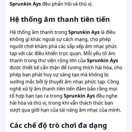
Sprunkin Ays
đều phản hồi và thú vị.
Hệ thống âm thanh tiên tiến
Hệ thống âm thanh trong
Sprunkin Ays
là điều
không gì khác ngoài sự cách mạng, cho phép
người chơi khám phá các sắp xếp âm nhạc phức
tạp với các điều khiển trực quan. Mỗi yếu tố âm
thanh trong thư viện rộng lớn của
Sprunkin Ays
được thiết kế cẩn thận để tương thích hài hòa, cho
phép bạn phát huy sự sáng tạo mà không bị
vướng mắc bởi lý thuyết âm nhạc phức tạp. Công
nghệ xử lý âm thanh tiên tiến đảm bảo rằng mọi
tổ hợp bạn tạo ra trong
Sprunkin Ays
đều nghe
hài hòa và thú vị, trong khi vẫn thách thức bạn
vượt qua giới hạn của tài năng âm nhạc của mình.
Các chế độ trò chơi đa dạng