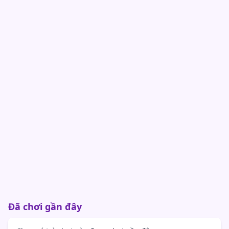
Đã chơi gần đây