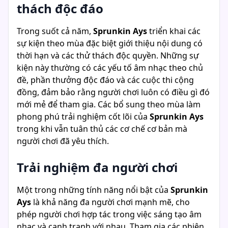
thách độc đáo
Trong suốt cả năm,
Sprunkin Ays
triển khai các
sự kiện theo mùa đặc biệt giới thiệu nội dung có
thời hạn và các thử thách độc quyền. Những sự
kiện này thường có các yếu tố âm nhạc theo chủ
đề, phần thưởng độc đáo và các cuộc thi cộng
đồng, đảm bảo rằng người chơi luôn có điều gì đó
mới mẻ để tham gia. Các bổ sung theo mùa làm
phong phú trải nghiệm cốt lõi của
Sprunkin Ays
trong khi vẫn tuân thủ các cơ chế cơ bản mà
người chơi đã yêu thích.
Trải nghiệm đa người chơi
Một trong những tính năng nổi bật của
Sprunkin
Ays
là khả năng đa người chơi mạnh mẽ, cho
phép người chơi hợp tác trong việc sáng tạo âm
nhạc và cạnh tranh với nhau. Tham gia các phiên