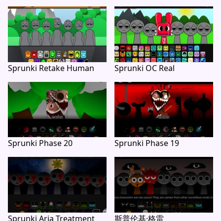
Sprunki Retake Human
Sprunki OC Real
Sprunki Phase 20
Sprunki Phase 19
Sprunki Aria Treatment
斯普伦基·格雷