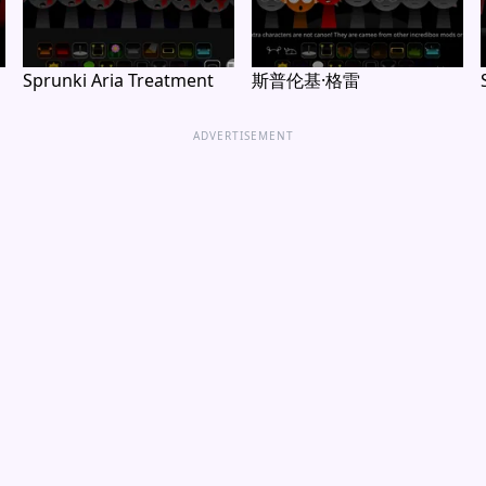
Sprunki Aria Treatment
斯普伦基·格雷
ADVERTISEMENT