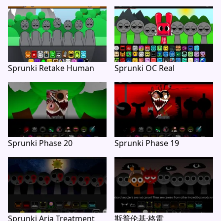
Sprunki Retake Human
Sprunki OC Real
Sprunki Phase 20
Sprunki Phase 19
Sprunki Aria Treatment
斯普伦基·格雷