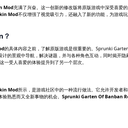
Sprunki Aria Treatment
斯普伦基·格雷
ADVERTISEMENT