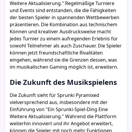
Weitere Aktualisierung." Regelmäßige Turniere
und Events sind entstanden, die die Fähigkeiten
der besten Spieler in spannenden Wettbewerben
präsentieren. Die Kombination aus technischem
Können und kreativer Ausdrucksweise macht
jedes Turnier zu einem aufregenden Erlebnis für
sowohl Teilnehmer als auch Zuschauer. Die Spieler
können jetzt freundschaftliche Rivalitäten
eingehen, während sie die Grenzen dessen, was
im musikalischen Gaming möglich ist, erweitern.
Die Zukunft des Musikspielens
Die Zukunft sieht für Sprunki Pyramixed
vielversprechend aus, insbesondere mit der
Einführung von "Ein Sprunki-Spiel-Ding Eine
Weitere Aktualisierung." Während die Plattform
weiterhin innoviert und ihr Angebot erweitert,
können die Spieler mit noch mehr Funktionen