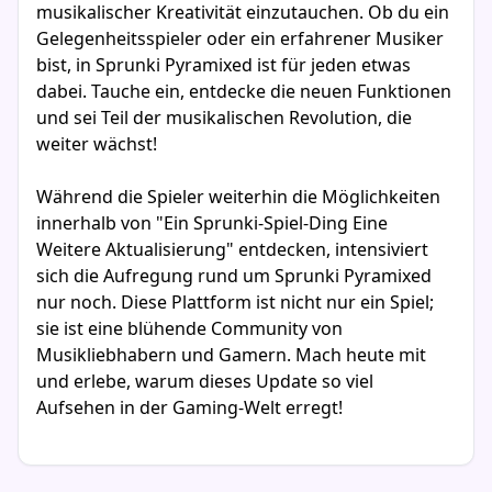
musikalischer Kreativität einzutauchen. Ob du ein
Gelegenheitsspieler oder ein erfahrener Musiker
bist, in Sprunki Pyramixed ist für jeden etwas
dabei. Tauche ein, entdecke die neuen Funktionen
und sei Teil der musikalischen Revolution, die
weiter wächst!
Während die Spieler weiterhin die Möglichkeiten
innerhalb von "Ein Sprunki-Spiel-Ding Eine
Weitere Aktualisierung" entdecken, intensiviert
sich die Aufregung rund um Sprunki Pyramixed
nur noch. Diese Plattform ist nicht nur ein Spiel;
sie ist eine blühende Community von
Musikliebhabern und Gamern. Mach heute mit
und erlebe, warum dieses Update so viel
Aufsehen in der Gaming-Welt erregt!