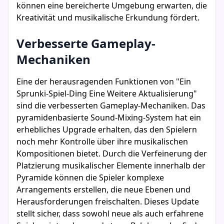
können eine bereicherte Umgebung erwarten, die
Kreativität und musikalische Erkundung fördert.
Verbesserte Gameplay-
Mechaniken
Eine der herausragenden Funktionen von "Ein
Sprunki-Spiel-Ding Eine Weitere Aktualisierung"
sind die verbesserten Gameplay-Mechaniken. Das
pyramidenbasierte Sound-Mixing-System hat ein
erhebliches Upgrade erhalten, das den Spielern
noch mehr Kontrolle über ihre musikalischen
Kompositionen bietet. Durch die Verfeinerung der
Platzierung musikalischer Elemente innerhalb der
Pyramide können die Spieler komplexe
Arrangements erstellen, die neue Ebenen und
Herausforderungen freischalten. Dieses Update
stellt sicher, dass sowohl neue als auch erfahrene