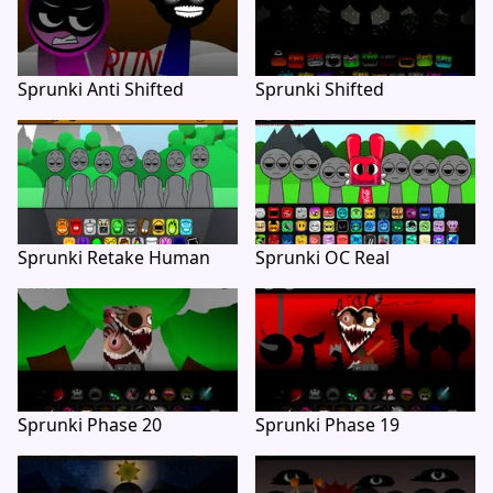
Sprunki Anti Shifted
Sprunki Shifted
Sprunki Retake Human
Sprunki OC Real
Sprunki Phase 20
Sprunki Phase 19