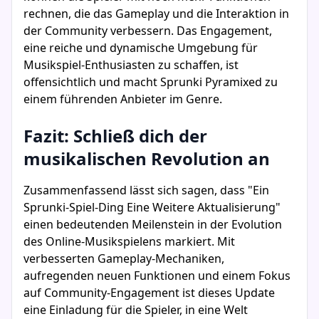
rechnen, die das Gameplay und die Interaktion in
der Community verbessern. Das Engagement,
eine reiche und dynamische Umgebung für
Musikspiel-Enthusiasten zu schaffen, ist
offensichtlich und macht Sprunki Pyramixed zu
einem führenden Anbieter im Genre.
Fazit: Schließ dich der
musikalischen Revolution an
Zusammenfassend lässt sich sagen, dass "Ein
Sprunki-Spiel-Ding Eine Weitere Aktualisierung"
einen bedeutenden Meilenstein in der Evolution
des Online-Musikspielens markiert. Mit
verbesserten Gameplay-Mechaniken,
aufregenden neuen Funktionen und einem Fokus
auf Community-Engagement ist dieses Update
eine Einladung für die Spieler, in eine Welt