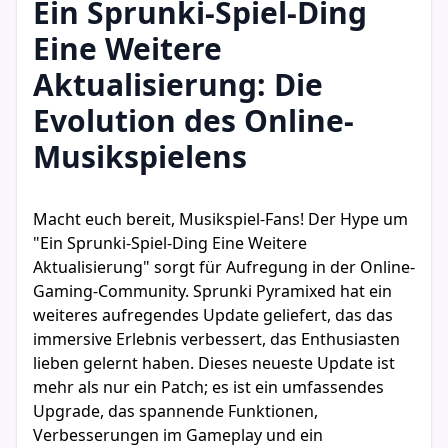
Ein Sprunki-Spiel-Ding
Eine Weitere
Aktualisierung: Die
Evolution des Online-
Musikspielens
Macht euch bereit, Musikspiel-Fans! Der Hype um
"Ein Sprunki-Spiel-Ding Eine Weitere
Aktualisierung" sorgt für Aufregung in der Online-
Gaming-Community. Sprunki Pyramixed hat ein
weiteres aufregendes Update geliefert, das das
immersive Erlebnis verbessert, das Enthusiasten
lieben gelernt haben. Dieses neueste Update ist
mehr als nur ein Patch; es ist ein umfassendes
Upgrade, das spannende Funktionen,
Verbesserungen im Gameplay und ein