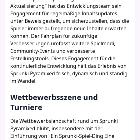
Aktualisierung" hat das Entwicklungsteam sein
Engagement für regelmäßige Inhaltsupdates
unter Beweis gestellt, um sicherzustellen, dass die
Spieler immer aufregende neue Inhalte erwarten
können. Der Fahrplan für zukünftige
Verbesserungen umfasst weitere Spielmodi,
Community-Events und verbesserte
Erstellungstools. Dieses Engagement für die
kontinuierliche Entwicklung hält das Erlebnis von
Sprunki Pyramixed frisch, dynamisch und ständig
im Wandel.
Wettbewerbsszene und
Turniere
Die Wettbewerbslandschaft rund um Sprunki
Pyramixed blüht, insbesondere mit der
Einführung von "Ein Sprunki-Spiel-Ding Eine