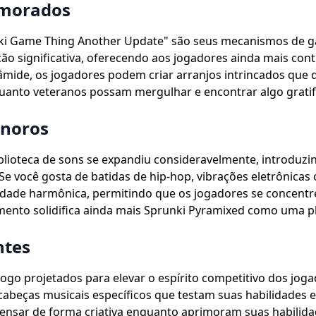
imorados
unki Game Thing Another Update" são seus mecanismos de 
 significativa, oferecendo aos jogadores ainda mais cont
âmide, os jogadores podem criar arranjos intrincados que d
uanto veteranos possam mergulhar e encontrar algo gratif
onoros
blioteca de sons se expandiu consideravelmente, introduz
 você gosta de batidas de hip-hop, vibrações eletrônicas 
idade harmônica, permitindo que os jogadores se concentre
ento solidifica ainda mais Sprunki Pyramixed como uma pla
ntes
go projetados para elevar o espírito competitivo dos jog
abeças musicais específicos que testam suas habilidades 
pensar de forma criativa enquanto aprimoram suas habilida