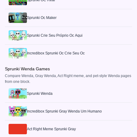
Sprunki OC Real
Sprunki Oc Maker
Sprunki Crie Seu Próprio Oc Aqui
Incredibox Sprunki Oc Crie Seu Oc
Sprunki Wenda Games
Compare Wenda, Gray Wenda, Act Right meme, and pet-style Wenda pages
from one block.
Sprunki Wenda
Incredibox Sprunki Gray Wenda Um Humano
Act Right Meme Sprunki Gray