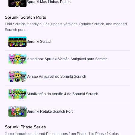
Sprunki Mas Linhas Pretas
Sprunki Scratch Ports
Find Scratch-friendly builds, update versions, Retake Scratch, and modded
Scratch ports.
Sprunki Scratch
Incredibox Sprunki Versão Amigável para Scratch
Versão Amigável do Sprunki Scratch
Atualização da Versão 4 do Sprunki Scratch
Sprunki Retake Scratch Port
Sprunki Phase Series
Jump through numbered Phase pages from Phase 1 to Phase 14 plus