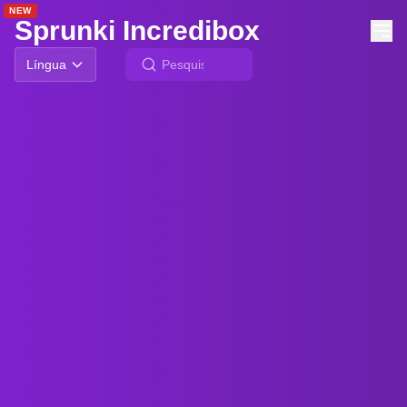
NEW
NEW
NEW
NEW
Sprunki Incredibox
Língua