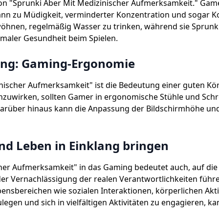
l von "Sprunki Aber Mit Medizinischer Aufmerksamkeit." Gam
ann zu Müdigkeit, verminderter Konzentration und sogar Ko
nen, regelmäßig Wasser zu trinken, während sie Sprunki Py
imaler Gesundheit beim Spielen.
ung: Gaming-Ergonomie
inischer Aufmerksamkeit" ist die Bedeutung einer guten Kö
wirken, sollten Gamer in ergonomische Stühle und Schrei
Darüber hinaus kann die Anpassung der Bildschirmhöhe un
d Leben in Einklang bringen
cher Aufmerksamkeit" in das Gaming bedeutet auch, auf di
r Vernachlässigung der realen Verantwortlichkeiten führen.
sbereichen wie sozialen Interaktionen, körperlichen Akti
ulegen und sich in vielfältigen Aktivitäten zu engagieren, 