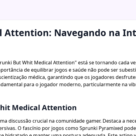
l Attention: Navegando na Int
runki But Whit Medical Attention" está se tornando cada ve
rtância de equilibrar jogos e saúde não pode ser subesti
scientização médica, garantindo que os jogadores desfr
undamental para o jogador moderno, particularmente na v
it Medical Attention
uma discussão crucial na comunidade gamer. Destaca a nec
sivas. O fascínio por jogos como Sprunki Pyramixed pode, 
se hidratado e manter uma postura adequada. Este artigo 