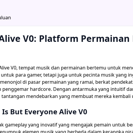
uluan
 Alive V0: Platform Permainan
e Alive V0, tempat musik dan permainan bertemu untuk men
ya untuk para gamer, tetapi juga untuk pecinta musik yang
V0 menonjol di pasar permainan yang ramai, berkat pendeka
an penggemar hardcore. Dengan antarmuka yang intuitif d
ti tantangan mendebarkan yang membuat mereka kembali u
s But Everyone Alive V0
rletak gameplay yang inovatif yang mengajak pemain untuk
umpuk elemen musik yang berbeda dalam kerangka pirami