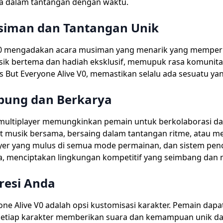
a dalam tantangan dengan waktu.
usiman dan Tantangan Unik
e V0 mengadakan acara musiman yang menarik yang memperk
ik bertema dan hadiah eksklusif, memupuk rasa komunitas
ut Everyone Alive V0, memastikan selalu ada sesuatu yang
ubung dan Berkarya
 multiplayer memungkinkan pemain untuk berkolaborasi da
 musik bersama, bersaing dalam tantangan ritme, atau me
ayer yang mulus di semua mode permainan, dan sistem 
a, menciptakan lingkungan kompetitif yang seimbang dan
resi Anda
ryone Alive V0 adalah opsi kustomisasi karakter. Pemain d
. Setiap karakter memberikan suara dan kemampuan unik