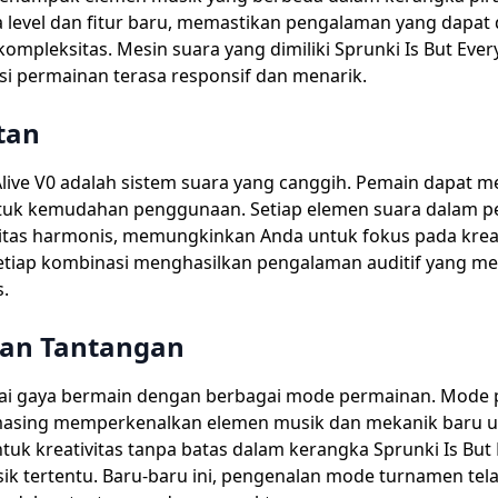
 level dan fitur baru, memastikan pengalaman yang dapat
mpleksitas. Mesin suara yang dimiliki Sprunki Is But Eve
esi permainan terasa responsif dan menarik.
tan
live V0 adalah sistem suara yang canggih. Pemain dapat 
tuk kemudahan penggunaan. Setiap elemen suara dalam per
itas harmonis, memungkinkan Anda untuk fokus pada kreativ
tiap kombinasi menghasilkan pengalaman auditif yang me
.
dan Tantangan
bagai gaya bermain dengan berbagai mode permainan. Mod
masing memperkenalkan elemen musik dan mekanik baru unt
reativitas tanpa batas dalam kerangka Sprunki Is But Eve
ik tertentu. Baru-baru ini, pengenalan mode turnamen te