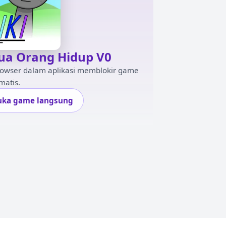
ua Orang Hidup V0
rowser dalam aplikasi memblokir game
matis.
uka game langsung