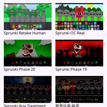
Sprunki Retake Human
Sprunki OC Real
Sprunki Phase 20
Sprunki Phase 19
Sprunki Aria Treatment
斯普伦基·格雷