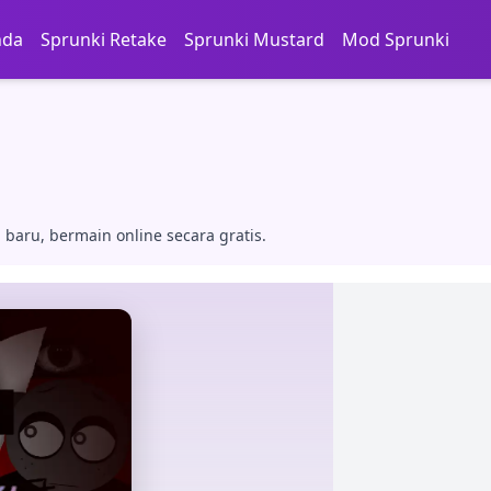
nda
Sprunki Retake
Sprunki Mustard
Mod Sprunki
baru, bermain online secara gratis.