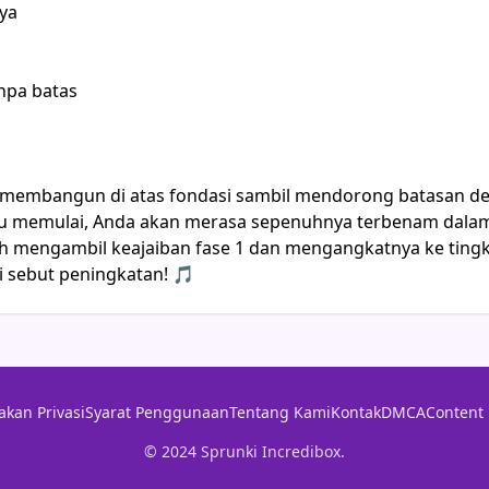
ya
npa batas
 2 membangun di atas fondasi sambil mendorong batasan 
u memulai, Anda akan merasa sepenuhnya terbenam dalam a
h mengambil keajaiban fase 1 dan mengangkatnya ke tingk
mi sebut peningkatan! 🎵
akan Privasi
Syarat Penggunaan
Tentang Kami
Kontak
DMCA
Content 
© 2024 Sprunki Incredibox.