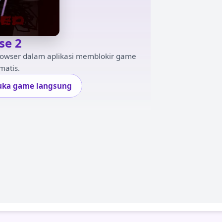
se 2
rowser dalam aplikasi memblokir game
matis.
uka game langsung