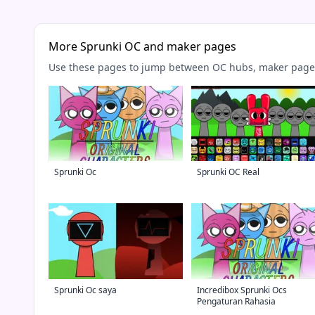
More Sprunki OC and maker pages
Use these pages to jump between OC hubs, maker pages,
Sprunki Oc
Sprunki OC Real
Sprunki Oc saya
Incredibox Sprunki Ocs
Pengaturan Rahasia