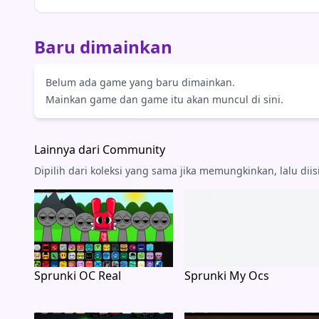
Baru dimainkan
Belum ada game yang baru dimainkan.
Mainkan game dan game itu akan muncul di sini.
Lainnya dari Community
Dipilih dari koleksi yang sama jika memungkinkan, lalu dii
Sprunki OC Real
Sprunki My Ocs