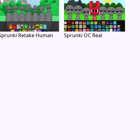
Sprunki Retake Human
Sprunki OC Real