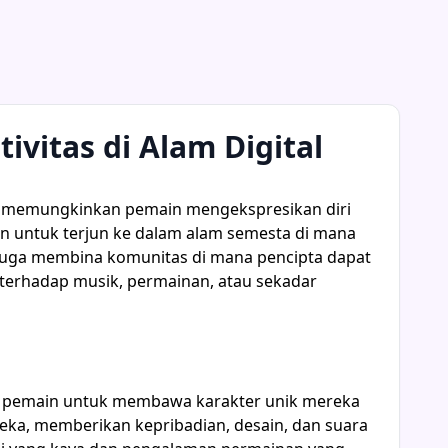
vitas di Alam Digital
ng memungkinkan pemain mengekspresikan diri
gan untuk terjun ke dalam alam semesta di mana
api juga membina komunitas di mana pencipta dapat
t terhadap musik, permainan, atau sekadar
bagi pemain untuk membawa karakter unik mereka
eka, memberikan kepribadian, desain, dan suara