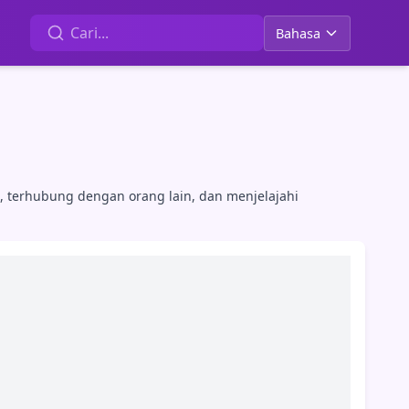
Bahasa
, terhubung dengan orang lain, dan menjelajahi