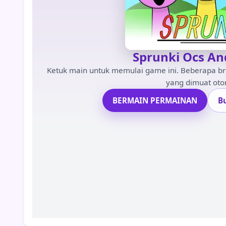
Sprunki Ocs And
Ketuk main untuk memulai game ini. Beberapa b
yang dimuat oto
BERMAIN PERMAINAN
B