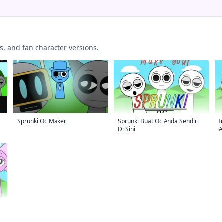
 and fan character versions.
Sprunki Oc Maker
Sprunki Buat Oc Anda Sendiri
I
Di Sini