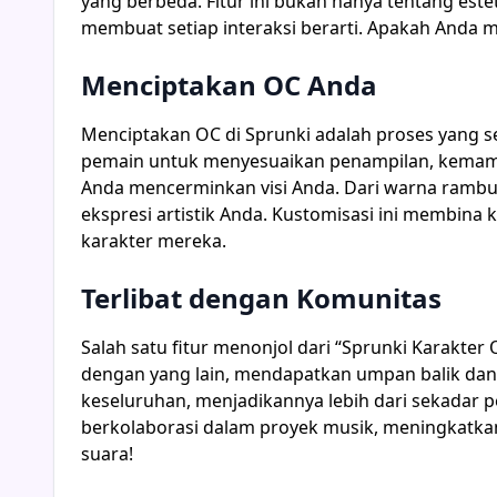
yang berbeda. Fitur ini bukan hanya tentang es
membuat setiap interaksi berarti. Apakah Anda 
Menciptakan OC Anda
Menciptakan OC di Sprunki adalah proses yang 
pemain untuk menyesuaikan penampilan, kemamp
Anda mencerminkan visi Anda. Dari warna rambut
ekspresi artistik Anda. Kustomisasi ini membin
karakter mereka.
Terlibat dengan Komunitas
Salah satu fitur menonjol dari “Sprunki Karakter
dengan yang lain, mendapatkan umpan balik dan
keseluruhan, menjadikannya lebih dari sekadar 
berkolaborasi dalam proyek musik, meningkatkan
suara!