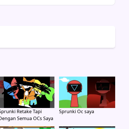
Sprunki Retake Tapi
Sprunki Oc saya
Dengan Semua OCs Saya