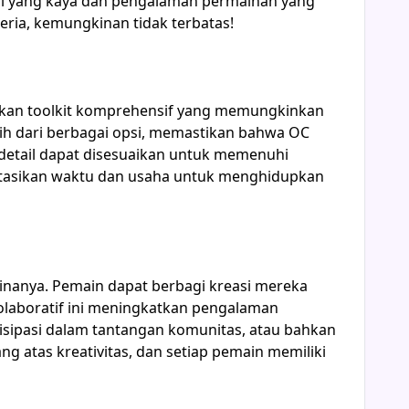
asi yang kaya dan pengalaman permainan yang
eria, kemungkinan tidak terbatas!
iakan toolkit komprehensif yang memungkinkan
h dari berbagai opsi, memastikan bahwa OC
 detail dapat disesuaikan untuk memenuhi
estasikan waktu dan usaha untuk menghidupkan
ibinanya. Pemain dapat berbagi kreasi mereka
laboratif ini meningkatkan pengalaman
isipasi dalam tantangan komunitas, atau bahkan
atas kreativitas, dan setiap pemain memiliki