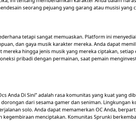
tetika; ini tentang membenamkan karakter Anda dalam nar
mendesain seorang pejuang yang garang atau musisi yang c
sederhana tetapi sangat memuaskan. Platform ini menyed
uan, dan gaya musik karakter mereka. Anda dapat memili
 mereka hingga jenis musik yang mereka ciptakan, setiap
a koneksi pribadi dengan permainan, saat pemain menginv
 Ocs Anda Di Sini” adalah rasa komunitas yang kuat yang d
 dorongan dari sesama gamer dan seniman. Lingkungan ko
perjalanan solo. Anda dapat memamerkan OC Anda, berpart
 kegembiraan menciptakan. Komunitas Sprunki berkembang 