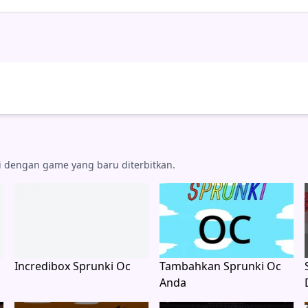
si dengan game yang baru diterbitkan.
Incredibox Sprunki Oc
Tambahkan Sprunki Oc
Anda