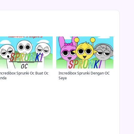
ncredibox Sprunki Oc Buat Oc
Incredibox Sprunki Dengan OC
Anda
Saya