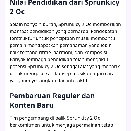
Nilai Pendidikan dari Sprunkicy
2 Oc
Selain hanya hiburan, Sprunkicy 2 Oc memberikan
manfaat pendidikan yang berharga. Pendekatan
terstruktur untuk penciptaan musik membantu
pemain mendapatkan pemahaman yang lebih
baik tentang ritme, harmoni, dan komposisi.
Banyak lembaga pendidikan telah mengakui
potensi Sprunkicy 2 Oc sebagai alat yang menarik
untuk mengajarkan konsep musik dengan cara
yang menyenangkan dan interaktif.
Pembaruan Reguler dan
Konten Baru
Tim pengembang di balik Sprunkicy 2 Oc
berkomitmen untuk menjaga permainan tetap