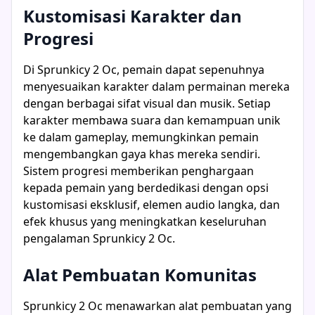
Kustomisasi Karakter dan
Progresi
Di Sprunkicy 2 Oc, pemain dapat sepenuhnya
menyesuaikan karakter dalam permainan mereka
dengan berbagai sifat visual dan musik. Setiap
karakter membawa suara dan kemampuan unik
ke dalam gameplay, memungkinkan pemain
mengembangkan gaya khas mereka sendiri.
Sistem progresi memberikan penghargaan
kepada pemain yang berdedikasi dengan opsi
kustomisasi eksklusif, elemen audio langka, dan
efek khusus yang meningkatkan keseluruhan
pengalaman Sprunkicy 2 Oc.
Alat Pembuatan Komunitas
Sprunkicy 2 Oc menawarkan alat pembuatan yang