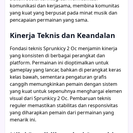
komunikasi dan kerjasama, membina komunitas
yang kuat yang berpusat pada minat musik dan
pencapaian permainan yang sama.
Kinerja Teknis dan Keandalan
Fondasi teknis Sprunkicy 2 Oc menjamin kinerja
yang konsisten di berbagai perangkat dan
platform. Permainan ini dioptimalkan untuk
gameplay yang lancar, bahkan di perangkat keras
kelas bawah, sementara pengaturan grafis
canggih memungkinkan pemain dengan sistem
yang kuat untuk sepenuhnya menghargai elemen
visual dari Sprunkicy 2 Oc. Pembaruan teknis
reguler memastikan stabilitas dan responsivitas
yang diharapkan pemain dari permainan yang
menarik ini.