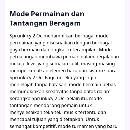
Mode Permainan dan
Tantangan Beragam
Sprunkicy 2 Oc menampilkan berbagai mode
permainan yang disesuaikan dengan berbagai
gaya bermain dan tingkat keterampilan. Mode
petualangan membawa pemain dalam perjalanan
melalui level yang semakin sulit, masing-masing
memperkenalkan elemen baru dari sistem suara
Sprunkicy 2 Oc. Bagi mereka yang ingin
menjelajah tanpa batasan, mode bermain bebas
memungkinkan kreativitas tanpa batas dalam
kerangka Sprunkicy 2 Oc. Selain itu, mode
tantangan mendorong pemain untuk
menyelesaikan teka-teki musik tertentu dan
mencapai tujuan yang ditetapkan. Untuk
semangat kompetitif, mode turnamen yang baru