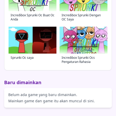
Incredibox Sprunki Oc Buat Oc
Incredibox Sprunki Dengan
Anda
OC Saya
Sprunki Oc saya
Incredibox Sprunki Ocs
Pengaturan Rahasia
Baru dimainkan
Belum ada game yang baru dimainkan.
Mainkan game dan game itu akan muncul di sini.