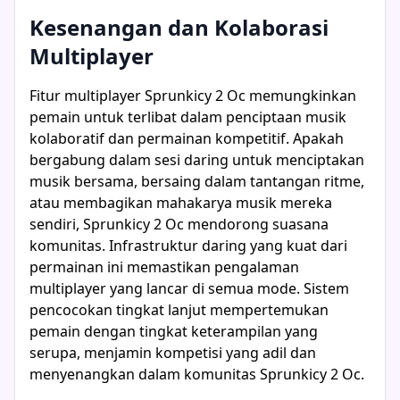
Kesenangan dan Kolaborasi
Multiplayer
Fitur multiplayer Sprunkicy 2 Oc memungkinkan
pemain untuk terlibat dalam penciptaan musik
kolaboratif dan permainan kompetitif. Apakah
bergabung dalam sesi daring untuk menciptakan
musik bersama, bersaing dalam tantangan ritme,
atau membagikan mahakarya musik mereka
sendiri, Sprunkicy 2 Oc mendorong suasana
komunitas. Infrastruktur daring yang kuat dari
permainan ini memastikan pengalaman
multiplayer yang lancar di semua mode. Sistem
pencocokan tingkat lanjut mempertemukan
pemain dengan tingkat keterampilan yang
serupa, menjamin kompetisi yang adil dan
menyenangkan dalam komunitas Sprunkicy 2 Oc.