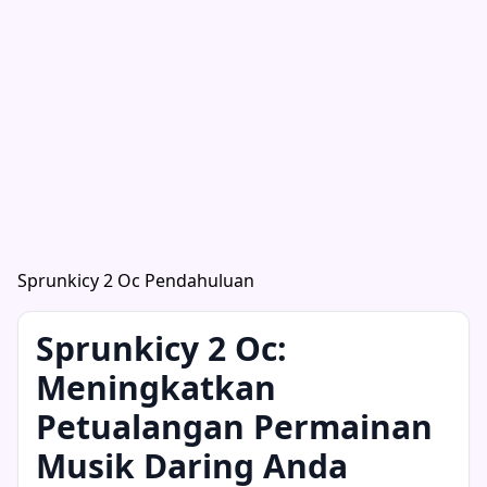
Sprunkicy 2 Oc Pendahuluan
Sprunkicy 2 Oc:
Meningkatkan
Petualangan Permainan
Musik Daring Anda