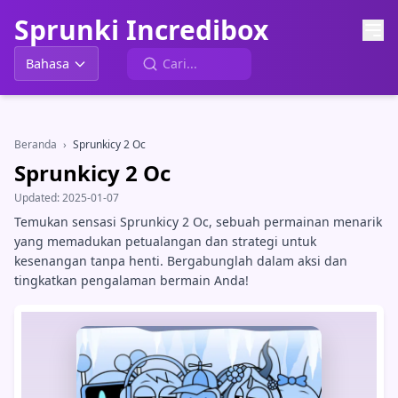
Sprunki Incredibox
Bahasa
Beranda
›
Sprunkicy 2 Oc
Sprunkicy 2 Oc
Updated:
2025-01-07
Temukan sensasi Sprunkicy 2 Oc, sebuah permainan menarik
yang memadukan petualangan dan strategi untuk
kesenangan tanpa henti. Bergabunglah dalam aksi dan
tingkatkan pengalaman bermain Anda!