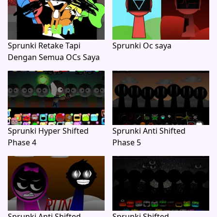
Sprunki Retake Tapi
Sprunki Oc saya
Dengan Semua OCs Saya
Sprunki Hyper Shifted
Sprunki Anti Shifted
Phase 4
Phase 5
Sprunki Anti Shifted
Sprunki Shifted