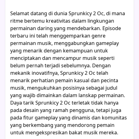
Selamat datang di dunia Sprunkicy 2 Oc, di mana
ritme bertemu kreativitas dalam lingkungan
permainan daring yang mendebarkan. Episode
terbaru ini telah menggemparkan genre
permainan musik, menggabungkan gameplay
yang menarik dengan kemampuan untuk
menciptakan dan mencampur musik seperti
belum pernah terjadi sebelumnya. Dengan
mekanik inovatifnya, Sprunkicy 2 Oc telah
menarik perhatian pemain kasual dan pecinta
musik, mengukuhkan posisinya sebagai judul
yang wajib dimainkan dalam lanskap permainan.
Daya tarik Sprunkicy 2 Oc terletak tidak hanya
pada desain yang ramah pengguna, tetapi juga
pada fitur gameplay yang dinamis dan komunitas
yang berkembang yang mendorong pemain
untuk mengekspresikan bakat musik mereka.