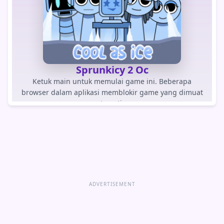
Sprunkicy 2 Oc
Ketuk main untuk memulai game ini. Beberapa
browser dalam aplikasi memblokir game yang dimuat
otomatis.
BERMAIN PERMAINAN
Buka game langsung
ADVERTISEMENT