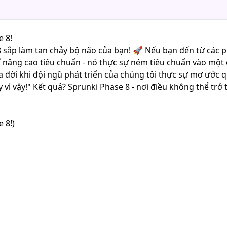
 8!
 8 sắp làm tan chảy bộ não của bạn! 🚀 Nếu bạn đến từ các p
ỉ nâng cao tiêu chuẩn - nó thực sự ném tiêu chuẩn vào một
đời khi đội ngũ phát triển của chúng tôi thực sự mơ ước qu
y vì vậy!" Kết quả? Sprunki Phase 8 - nơi điều không thể tr
 8!)