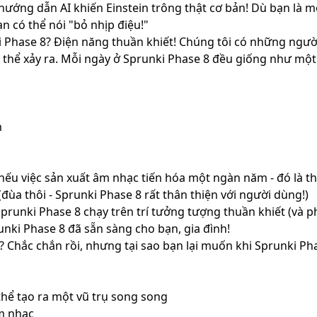
hướng dẫn AI khiến Einstein trông thật cơ bản! Dù bạn là 
n có thể nói "bỏ nhịp điệu!"
 Phase 8? Điện năng thuần khiết! Chúng tôi có những người
hể xảy ra. Mỗi ngày ở Sprunki Phase 8 đều giống như một l
n
nếu việc sản xuất âm nhạc tiến hóa một ngàn năm - đó là th
đùa thôi - Sprunki Phase 8 rất thân thiện với người dùng!)
prunki Phase 8 chạy trên trí tưởng tượng thuần khiết (và 
ki Phase 8 đã sẵn sàng cho bạn, gia đình!
? Chắc chắn rồi, nhưng tại sao bạn lại muốn khi Sprunki Ph
thể tạo ra một vũ trụ song song
âm nhạc