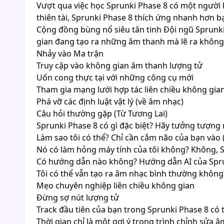
Vượt qua việc học Sprunki Phase 8 có một người 
thiên tài, Sprunki Phase 8 thích ứng nhanh hơn bạ
Cộng đồng bùng nổ siêu tân tinh Đội ngũ Sprunki
gian đang tạo ra những âm thanh mà lẽ ra không t
Nhảy vào Ma trận
Truy cập vào không gian âm thanh lượng tử
Uốn cong thực tại với những công cụ mới
Tham gia mạng lưới hợp tác liên chiều không gia
Phá vỡ các định luật vật lý (về âm nhạc)
Câu hỏi thường gặp (Từ Tương Lai)
Sprunki Phase 8 có gì đặc biệt? Hãy tưởng tượng 
Làm sao tôi có thể? Chỉ cần cắm não của bạn vào (
Nó có làm hỏng máy tính của tôi không? Không, S
Có hướng dẫn nào không? Hướng dẫn AI của Sprun
Tôi có thể vẫn tạo ra âm nhạc bình thường không
Mẹo chuyên nghiệp liên chiều không gian
Đừng sợ nút lượng tử
Track đầu tiên của bạn trong Sprunki Phase 8 có 
Thời gian chỉ là một gợi ý trong trình chỉnh sửa 