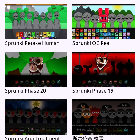
Sprunki Retake Human
Sprunki OC Real
Sprunki Phase 20
Sprunki Phase 19
Sprunki Aria Treatment
斯普伦基·格雷