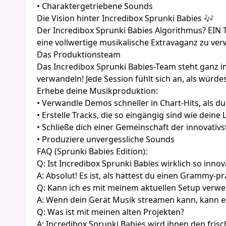
• Charaktergetriebene Sounds
Die Vision hinter Incredibox Sprunki Babies 🎶
Der Incredibox Sprunki Babies Algorithmus? EIN 
eine vollwertige musikalische Extravaganz zu ver
Das Produktionsteam
Das Incredibox Sprunki Babies-Team steht ganz i
verwandeln! Jede Session fühlt sich an, als würd
Erhebe deine Musikproduktion:
• Verwandle Demos schneller in Chart-Hits, als du
• Erstelle Tracks, die so eingängig sind wie deine L
• Schließe dich einer Gemeinschaft der innovativ
• Produziere unvergessliche Sounds
FAQ (Sprunki Babies Edition):
Q: Ist Incredibox Sprunki Babies wirklich so innov
A: Absolut! Es ist, als hättest du einen Grammy-
Q: Kann ich es mit meinem aktuellen Setup verw
A: Wenn dein Gerät Musik streamen kann, kann e
Q: Was ist mit meinen alten Projekten?
A: Incredibox Sprunki Babies wird ihnen den fris