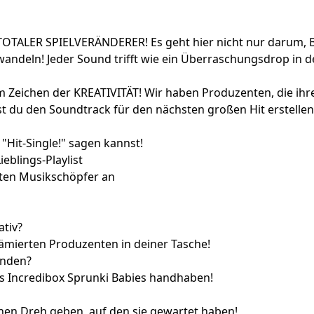
TOTALER SPIELVERÄNDERER! Es geht hier nicht nur darum, Be
wandeln! Jeder Sound trifft wie ein Überraschungsdrop in 
m Zeichen der KREATIVITÄT! Wir haben Produzenten, die ihr
est du den Soundtrack für den nächsten großen Hit erstellen
 "Hit-Single!" sagen kannst!
ieblings-Playlist
sten Musikschöpfer an
ativ?
prämierten Produzenten in deiner Tasche!
enden?
s Incredibox Sprunki Babies handhaben!
chen Dreh geben, auf den sie gewartet haben!