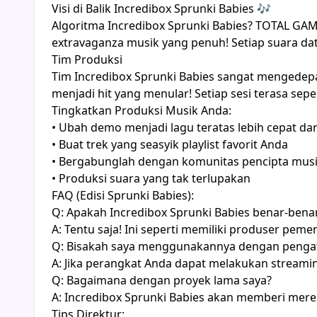
Visi di Balik Incredibox Sprunki Babies 🎶
Algoritma Incredibox Sprunki Babies? TOTAL GA
extravaganza musik yang penuh! Setiap suara dat
Tim Produksi
Tim Incredibox Sprunki Babies sangat mengede
menjadi hit yang menular! Setiap sesi terasa sep
Tingkatkan Produksi Musik Anda:
• Ubah demo menjadi lagu teratas lebih cepat dari
• Buat trek yang seasyik playlist favorit Anda
• Bergabunglah dengan komunitas pencipta musik
• Produksi suara yang tak terlupakan
FAQ (Edisi Sprunki Babies):
Q: Apakah Incredibox Sprunki Babies benar-benar
A: Tentu saja! Ini seperti memiliki produser pe
Q: Bisakah saya menggunakannya dengan pengatu
A: Jika perangkat Anda dapat melakukan streamin
Q: Bagaimana dengan proyek lama saya?
A: Incredibox Sprunki Babies akan memberi mer
Tips Direktur: