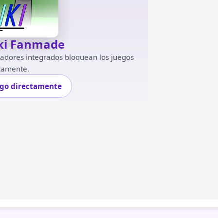
ki Fanmade
gadores integrados bloquean los juegos
camente.
ego directamente