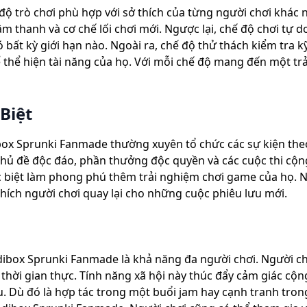
ộ trò chơi phù hợp với sở thích của từng người chơi khác
âm thanh và cơ chế lối chơi mới. Ngược lại, chế độ chơi tự
bất kỳ giới hạn nào. Ngoài ra, chế độ thử thách kiểm tra k
ể thể hiện tài năng của họ. Với mỗi chế độ mang đến một tr
Biệt
dibox Sprunki Fanmade thường xuyên tổ chức các sự kiện theo
chủ đề độc đáo, phần thưởng độc quyền và các cuộc thi cộn
 biệt làm phong phú thêm trải nghiệm chơi game của họ. 
ích người chơi quay lại cho những cuộc phiêu lưu mới.
dibox Sprunki Fanmade là khả năng đa người chơi. Người ch
 thời gian thực. Tính năng xã hội này thúc đẩy cảm giác cộ
 Dù đó là hợp tác trong một buổi jam hay cạnh tranh trong