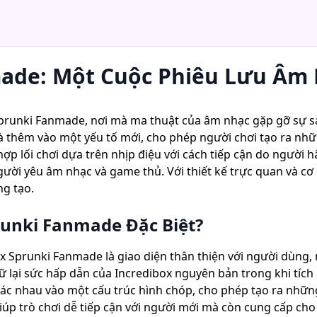
made: Một Cuộc Phiêu Lưu Âm
Sprunki Fanmade, nơi mà ma thuật của âm nhạc gặp gỡ sự s
và thêm vào một yếu tố mới, cho phép người chơi tạo ra n
hợp lối chơi dựa trên nhịp điệu với cách tiếp cận do người
ời yêu âm nhạc và game thủ. Với thiết kế trực quan và cơ 
ng tạo.
runki Fanmade Đặc Biệt?
x Sprunki Fanmade là giao diện thân thiện với người dùng, 
ữ lại sức hấp dẫn của Incredibox nguyên bản trong khi tích 
hác nhau vào một cấu trúc hình chóp, cho phép tạo ra nhữ
giúp trò chơi dễ tiếp cận với người mới mà còn cung cấp c