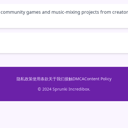
ed community games and music-mixing projects from creato
隐私政策
使用条款
关于我们
接触
DMCA
Content Policy
© 2024 Sprunki Incredibox.